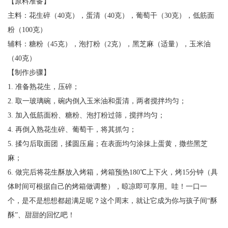
【原料准备】
主料：花生碎（40克），蛋清（40克），葡萄干（30克），低筋面
粉（100克）
辅料：糖粉（45克），泡打粉（2克），黑芝麻（适量），玉米油
（40克）
【制作步骤】
1. 准备熟花生，压碎；
2. 取一玻璃碗，碗内倒入玉米油和蛋清，两者搅拌均匀；
3. 加入低筋面粉、糖粉、泡打粉过筛，搅拌均匀；
4. 再倒入熟花生碎、葡萄干，将其抓匀；
5. 揉匀后取面团，揉圆压扁；在表面均匀涂抹上蛋黄，撒些黑芝
麻；
6. 做完后将花生酥放入烤箱，烤箱预热180℃上下火，烤15分钟（具
体时间可根据自己的烤箱做调整），晾凉即可享用。哇！一口一
个，是不是想想都超满足呢？这个周末，就让它成为你与孩子间“酥
酥”、甜甜的回忆吧！