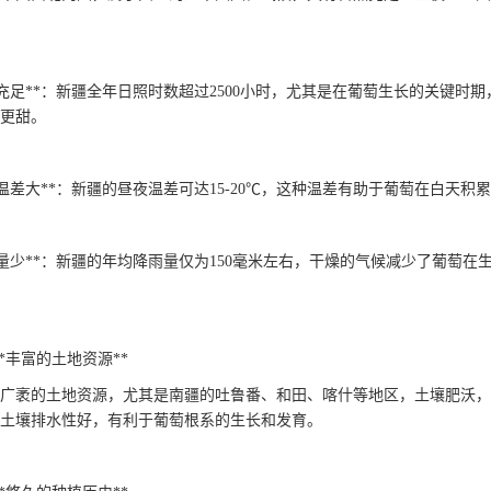
日照充足**：新疆全年日照时数超过2500小时，尤其是在葡萄生长的关键
更甜。
昼夜温差大**：新疆的昼夜温差可达15-20℃，这种温差有助于葡萄在白
降雨量少**：新疆的年均降雨量仅为150毫米左右，干燥的气候减少了葡
. **丰富的土地资源**
广袤的土地资源，尤其是南疆的吐鲁番、和田、喀什等地区，土壤肥沃，
土壤排水性好，有利于葡萄根系的生长和发育。