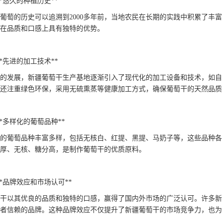
. **悠久的种植历史**
葡萄的历史可以追溯到2000多年前，当地农民在长期的实践中积累了丰
在品质和口感上具有独特的优势。
. **先进的加工技术**
的发展，新疆葡萄干生产基地逐渐引入了现代化的加工设备和技术，如自
还注重绿色环保，采用无硫熏蒸等健康加工方式，确保葡萄干的天然品质
5. **多样化的葡萄品种**
的葡萄品种丰富多样，包括无核白、红提、黑提、马奶子等，这些品种各
厚、无核、糖分高，是制作葡萄干的优质原料。
6. **品牌效应和市场认可**
干以其优良的品质和独特的口感，赢得了国内外市场的广泛认可。许多新疆
者信赖的品牌。这种品牌效应不仅提升了新疆葡萄干的市场竞争力，也为