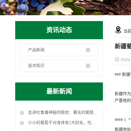
资讯动态
当
新疆
产品新闻
2025
技术知识
### 新疆
最新新闻
新疆作为
产基地的
走进吐鲁番神秘的晾房：著名的葡萄干就是这么晾成的
#### 1
小小的葡萄干对身体有5大好处，吃葡萄干时要注意这3点
新疆地处