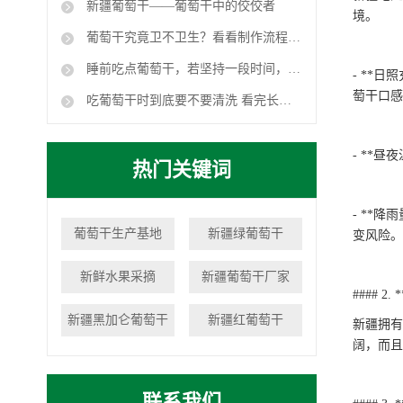
新疆葡萄干——葡萄干中的佼佼者
境。
葡萄干究竟卫不卫生？看看制作流程，颠覆你的认知
睡前吃点葡萄干，若坚持一段时间，这三个好处或许会不请自来
- **
萄干口感
吃葡萄干时到底要不要清洗 看完长见识！
- **
热门关键词
- **
葡萄干生产基地
新疆绿葡萄干
变风险。
新鲜水果采摘
新疆葡萄干厂家
#### 2
新疆黑加仑葡萄干
新疆红葡萄干
新疆拥有
阔，而且
联系我们