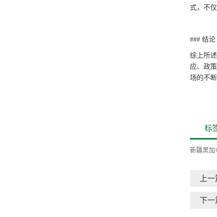
式，不仅
### 结论
综上所述
应、政策
场的不断
标
新疆黑加
上一
下一