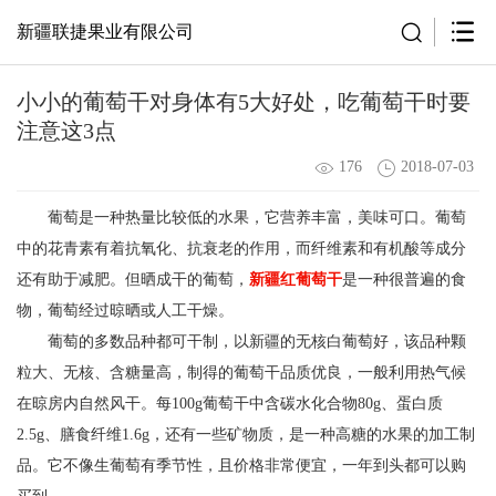
新疆联捷果业有限公司
小小的葡萄干对身体有5大好处，吃葡萄干时要
注意这3点
176
2018-07-03
葡萄是一种热量比较低的水果，它营养丰富，美味可口。葡萄
中的花青素有着抗氧化、抗衰老的作用，而纤维素和有机酸等成分
还有助于减肥。但晒成干的葡萄，
新疆红葡萄干
是一种很普遍的食
物，葡萄经过晾晒或人工干燥。
葡萄的多数品种都可干制，以新疆的无核白葡萄好，该品种颗
粒大、无核、含糖量高，制得的葡萄干品质优良，一般利用热气候
在晾房内自然风干。每100g葡萄干中含碳水化合物80g、蛋白质
2.5g、膳食纤维1.6g，还有一些矿物质，是一种高糖的水果的加工制
品。它不像生葡萄有季节性，且价格非常便宜，一年到头都可以购