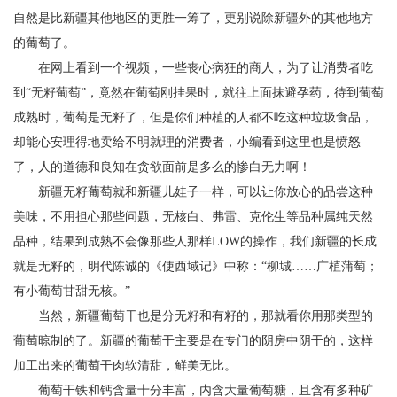
自然是比新疆其他地区的更胜一筹了，更别说除新疆外的其他地方
的葡萄了。
在网上看到一个视频，一些丧心病狂的商人，为了让消费者吃
到“无籽葡萄”，竟然在葡萄刚挂果时，就往上面抹避孕药，待到葡萄
成熟时，葡萄是无籽了，但是你们种植的人都不吃这种垃圾食品，
却能心安理得地卖给不明就理的消费者，小编看到这里也是愤怒
了，人的道德和良知在贪欲面前是多么的惨白无力啊！
新疆无籽葡萄就和新疆儿娃子一样，可以让你放心的品尝这种
美味，不用担心那些问题，无核白、弗雷、克伦生等品种属纯天然
品种，结果到成熟不会像那些人那样LOW的操作，我们新疆的长成
就是无籽的，明代陈诚的《使西域记》中称：“柳城……广植蒲萄；
有小葡萄甘甜无核。”
当然，新疆葡萄干也是分无籽和有籽的，那就看你用那类型的
葡萄晾制的了。新疆的葡萄干主要是在专门的阴房中阴干的，这样
加工出来的葡萄干肉软清甜，鲜美无比。
葡萄干铁和钙含量十分丰富，内含大量葡萄糖，且含有多种矿