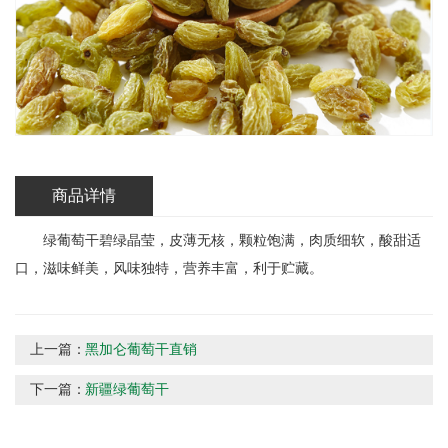
商品详情
绿葡萄干碧绿晶莹，皮薄无核，颗粒饱满，肉质细软，酸甜适
口，滋味鲜美，风味独特，营养丰富，利于贮藏。
上一篇：
黑加仑葡萄干直销
下一篇：
新疆绿葡萄干