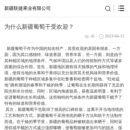
新疆联捷果业有限公司
为什么新疆葡萄干受欢迎？
41
2023-04-15
新疆葡萄干作为中国的知名特产，其受欢迎的原因有很多。一方
面，因为其口感独特、味道香甜、营养丰富，另一方面，则是由于
其种植区域的地理条件、气候环境以及人们的传统制作方式等诸多
因素的综合作用。首先，新疆地区拥有得天独厚的气候和地理环
境，使得当地的水果和干果得以充分发挥其天然风味和营养价值。
新疆的葡萄干种植区域多集中在吐鲁番和哈密两个盆地。“吐哈盆
地”拥有潮湿的春季和干燥的秋季，让葡萄在生长期间获得了充足的
阳光和水分供给。同时，区域内海拔较高，昼夜温差明显，有利于
促进葡萄的生长和成熟。这些独特的气候条件为新疆葡萄干赋予了
特有的味道和营养价值。
其次，新疆葡萄干也取得了很高的口碑价值，这离不开当地传统的
工艺和制作方式。新疆葡萄干采用传统的晒干方法和烘干方法制作
而成。在干燥的季节里，新疆的葡萄品种被精选出来晒干，同时采
用切成半截的方式减少顶部曝晒，使葡萄能够更加均匀的脱水，保